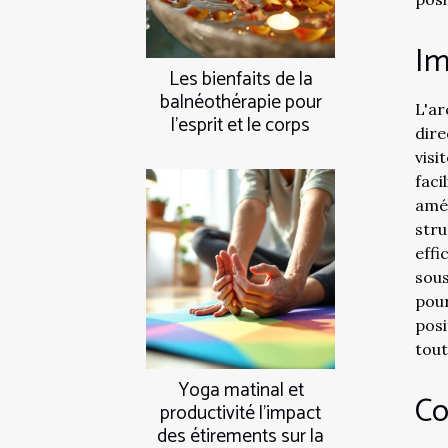
Im
Les bienfaits de la
balnéothérapie pour
L'a
l'esprit et le corps
dir
visi
faci
amé
str
effi
sous
pour
posi
tout
Yoga matinal et
Co
productivité l'impact
des étirements sur la