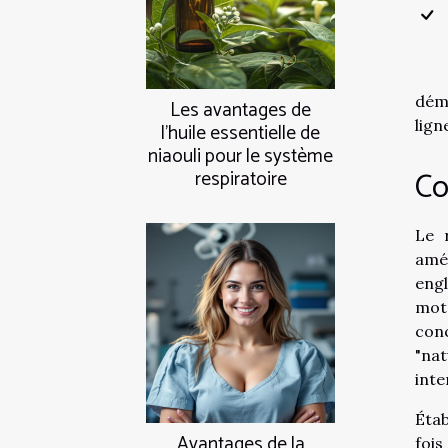
démy
Les avantages de
lign
l'huile essentielle de
niaouli pour le système
Co
respiratoire
Le 
amél
engl
mot
conc
"nat
inte
Étab
Avantages de la
foi