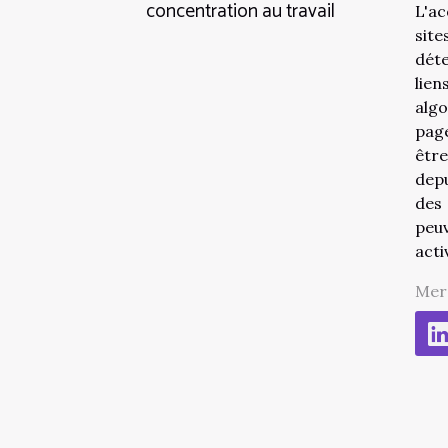
concentration au travail
L'ac
site
déte
lien
algo
page
être
depu
des 
peuv
acti
Merc