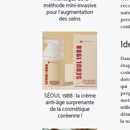
méthode mini-invasive
rec
pour l'augmentation
nat
des seins
per
conf
Id
Dans
étap
com
doiv
qui
pré
SÉOUL 1988 : la crème
mot
anti-âge surprenante
util
de la cosmétique
déma
coréenne !
la n