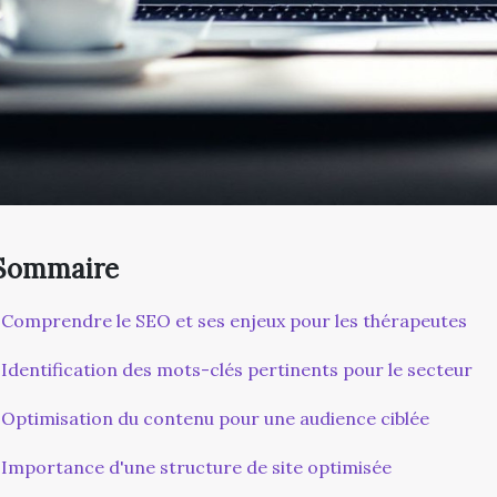
Sommaire
Comprendre le SEO et ses enjeux pour les thérapeutes
Identification des mots-clés pertinents pour le secteur
Optimisation du contenu pour une audience ciblée
Importance d'une structure de site optimisée