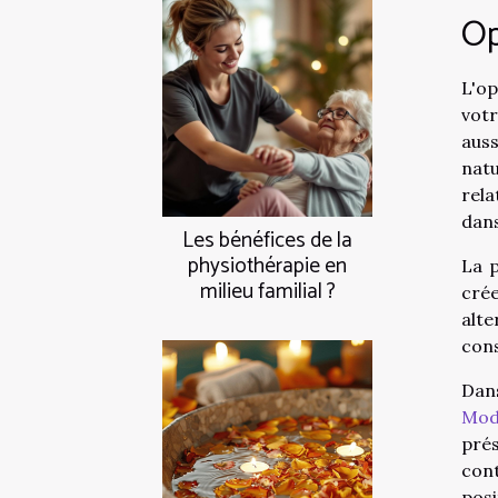
Op
L'op
votr
aus
nat
rela
dans
Les bénéfices de la
physiothérapie en
La p
milieu familial ?
cré
alte
cons
Dan
Modè
prés
cont
pos