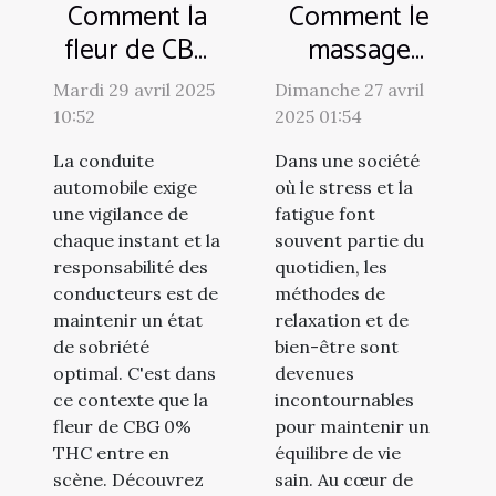
Comment la
Comment le
fleur de CBG
massage
0% THC
énergétique
Mardi 29 avril 2025
Dimanche 27 avril
favorise une
utilise les
10:52
2025 01:54
conduite
huiles
La conduite
Dans une société
sécurisée
essentielles
automobile exige
où le stress et la
pour le bien-
une vigilance de
fatigue font
être
chaque instant et la
souvent partie du
responsabilité des
quotidien, les
conducteurs est de
méthodes de
maintenir un état
relaxation et de
de sobriété
bien-être sont
optimal. C'est dans
devenues
ce contexte que la
incontournables
fleur de CBG 0%
pour maintenir un
THC entre en
équilibre de vie
scène. Découvrez
sain. Au cœur de