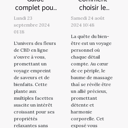
complet pour
choisir le
débuter avec
baume de
Lundi 23
Samedi 24 août
les fleurs de
massage thaï
septembre 2024
2024 10:48
CBD en ligne
idéal pour
01:18
La quête du bien-
votre bien-
L'univers des fleurs
être est un voyage
être
de CBD en ligne
personnel où
s'ouvre à vous,
chaque détail
promettant un
compte. Au cœur
voyage empreint
de ce périple, le
de saveurs et de
baume de massage
bienfaits. Cette
thaï se révèle être
plante aux
un allié précieux,
multiples facettes
promettant
suscite un intérêt
détente et
croissant pour ses
harmonie
propriétés
corporelle. Cet
relaxantes sans
exposé vous