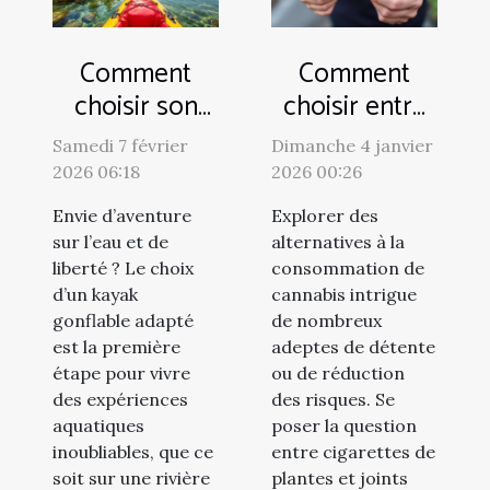
Comment
Comment
choisir son
choisir entre
kayak
cigarettes de
Samedi 7 février
Dimanche 4 janvier
gonflable
plantes et
2026 06:18
2026 00:26
pour une
joints sans
Envie d’aventure
Explorer des
aventure
cannabis ?
sur l’eau et de
alternatives à la
aquatique
liberté ? Le choix
consommation de
réussie ?
d’un kayak
cannabis intrigue
gonflable adapté
de nombreux
est la première
adeptes de détente
étape pour vivre
ou de réduction
des expériences
des risques. Se
aquatiques
poser la question
inoubliables, que ce
entre cigarettes de
soit sur une rivière
plantes et joints