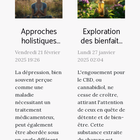
Approches
Exploration
holistiques
des bienfaits
pour traiter la
du CBD pour
Vendredi 21 février
Lundi 27 janvier
dépression
la relaxation
2025 19:26
2025 02:04
sans
et le bien-être
La dépression, bien
L'engouement pour
médicaments
souvent perçue
le CBD, ou
comme une
cannabidiol, ne
maladie
cesse de croître,
nécessitant un
attirant l'attention
traitement
de ceux en quête de
médicamenteux,
détente et de bien-
peut également
être. Cette
être abordée sous
substance extraite
un angle différent.
du chanvre est