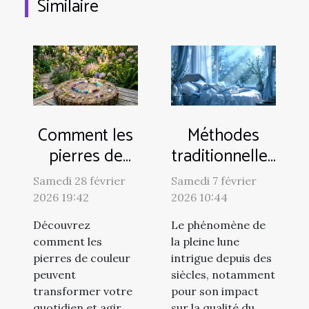
Similaire
Comment les
Méthodes
pierres de
traditionnelles
couleur
et modernes
Samedi 28 février
Samedi 7 février
influencent-
pour
2026 19:42
2026 10:44
elles notre
améliorer le
Découvrez
Le phénomène de
bien-être ?
sommeil
comment les
la pleine lune
pendant la
pierres de couleur
intrigue depuis des
pleine lune
peuvent
siècles, notamment
transformer votre
pour son impact
quotidien et agir
sur la qualité du