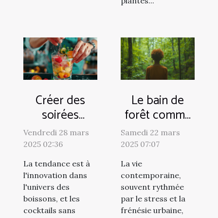
plantes...
Créer des
Le bain de
soirées
forêt comme
festives avec
pratique de
Vendredi 28 mars
Samedi 22 mars
des cocktails
relaxation et
2025 02:36
2025 07:07
sans alcool
de connexion
La tendance est à
La vie
innovants
avec la nature
l'innovation dans
contemporaine,
l'univers des
souvent rythmée
boissons, et les
par le stress et la
cocktails sans
frénésie urbaine,