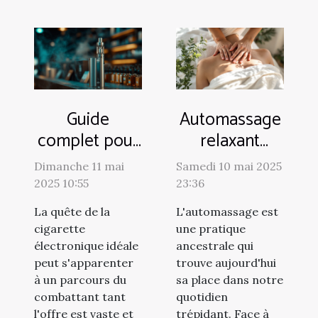
Guide
Automassage
complet pour
relaxant
choisir une
soulagez
Dimanche 11 mai
Samedi 10 mai 2025
cigarette
vous-même
2025 10:55
23:36
électronique
vos tensions
La quête de la
L'automassage est
adaptée
musculaires
cigarette
une pratique
électronique idéale
ancestrale qui
peut s'apparenter
trouve aujourd'hui
à un parcours du
sa place dans notre
combattant tant
quotidien
l'offre est vaste et
trépidant. Face à