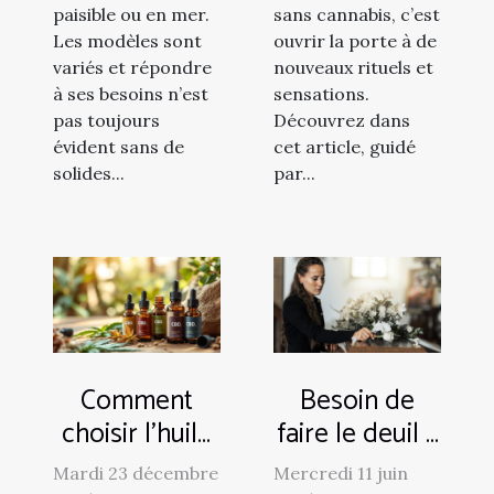
paisible ou en mer.
sans cannabis, c’est
Les modèles sont
ouvrir la porte à de
variés et répondre
nouveaux rituels et
à ses besoins n’est
sensations.
pas toujours
Découvrez dans
évident sans de
cet article, guidé
solides...
par...
Comment
Besoin de
choisir l'huile
faire le deuil ?
de CBD
Laissez ce
Mardi 23 décembre
Mercredi 11 juin