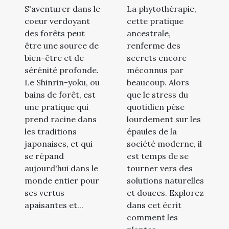
pour le bien-
phytothérapie
S'aventurer dans le
La phytothérapie,
être corporel
sur le stress
coeur verdoyant
cette pratique
et mental
des forêts peut
ancestrale,
être une source de
renferme des
bien-être et de
secrets encore
sérénité profonde.
méconnus par
Le Shinrin-yoku, ou
beaucoup. Alors
bains de forêt, est
que le stress du
une pratique qui
quotidien pèse
prend racine dans
lourdement sur les
les traditions
épaules de la
japonaises, et qui
société moderne, il
se répand
est temps de se
aujourd'hui dans le
tourner vers des
monde entier pour
solutions naturelles
ses vertus
et douces. Explorez
apaisantes et...
dans cet écrit
comment les