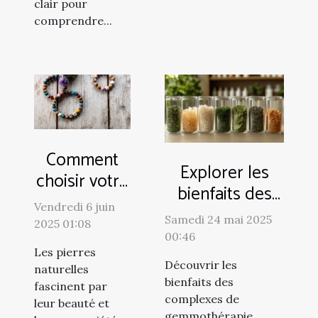
clair pour
comprendre...
Comment
Explorer les
choisir votre
bienfaits des
bracelet en
Vendredi 6 juin
complexes de
pierres
Samedi 24 mai 2025
2025 01:08
gemmothérapie
00:46
naturelles
pour votre
Les pierres
selon votre
Découvrir les
naturelles
santé
signe
bienfaits des
fascinent par
complexes de
astrologique
leur beauté et
gemmothérapie