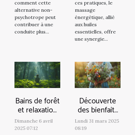
comment cette
ces pratiques, le
alternative non-
massage
psychotrope peut
énergétique, allié
contribuer à une
aux huiles
conduite plus...
essentielles, offre
une synergie...
Bains de forêt
Découverte
et relaxation
des bienfaits
les secrets du
insoupçonnés
Dimanche 6 avril
Lundi 31 mars 2025
Shinrin-yoku
de la
2025 07:12
08:19