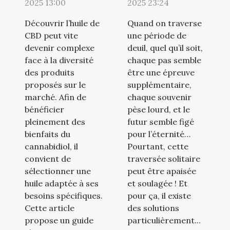
adaptée à vos
cabinet
2025 13:00
2025 23:24
besoins ?
d’hypnose
Découvrir l’huile de
Quand on traverse
vous aider !
CBD peut vite
une période de
devenir complexe
deuil, quel qu’il soit,
face à la diversité
chaque pas semble
des produits
être une épreuve
proposés sur le
supplémentaire,
marché. Afin de
chaque souvenir
bénéficier
pèse lourd, et le
pleinement des
futur semble figé
bienfaits du
pour l’éternité…
cannabidiol, il
Pourtant, cette
convient de
traversée solitaire
sélectionner une
peut être apaisée
huile adaptée à ses
et soulagée ! Et
besoins spécifiques.
pour ça, il existe
Cette article
des solutions
propose un guide
particulièrement...