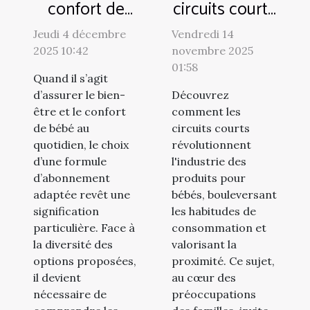
confort de
circuits courts
bébé : quelle
transforment
Jeudi 4 décembre
Vendredi 14
formule
l'industrie des
2025 10:42
novembre 2025
d'abonnement
produits pour
01:58
Quand il s’agit
choisir ?
bébés ?
d’assurer le bien-
Découvrez
être et le confort
comment les
de bébé au
circuits courts
quotidien, le choix
révolutionnent
d’une formule
l'industrie des
d’abonnement
produits pour
adaptée revêt une
bébés, bouleversant
signification
les habitudes de
particulière. Face à
consommation et
la diversité des
valorisant la
options proposées,
proximité. Ce sujet,
il devient
au cœur des
nécessaire de
préoccupations