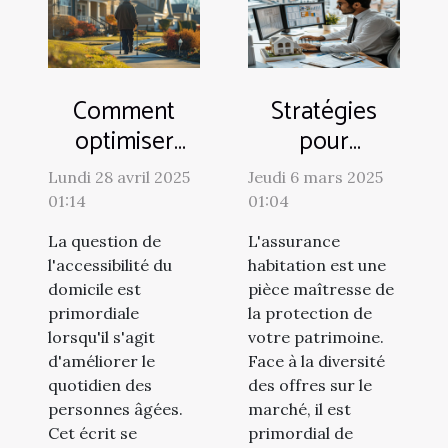
Comment
Stratégies
optimiser
pour
l'accessibilité
optimiser le
Lundi 28 avril 2025
Jeudi 6 mars 2025
de votre
choix de votre
01:14
01:04
domicile pour
assurance
La question de
L'assurance
les aînés
habitation
l'accessibilité du
habitation est une
domicile est
pièce maîtresse de
primordiale
la protection de
lorsqu'il s'agit
votre patrimoine.
d'améliorer le
Face à la diversité
quotidien des
des offres sur le
personnes âgées.
marché, il est
Cet écrit se
primordial de