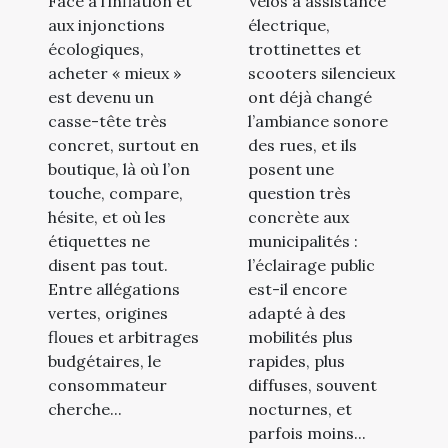
Face à l’inflation et
Vélos à assistance
responsables
transports
aux injonctions
électrique,
en boutique
électriques ?
écologiques,
trottinettes et
acheter « mieux »
scooters silencieux
est devenu un
ont déjà changé
casse-tête très
l’ambiance sonore
concret, surtout en
des rues, et ils
boutique, là où l’on
posent une
touche, compare,
question très
hésite, et où les
concrète aux
étiquettes ne
municipalités :
disent pas tout.
l’éclairage public
Entre allégations
est-il encore
vertes, origines
adapté à des
floues et arbitrages
mobilités plus
budgétaires, le
rapides, plus
consommateur
diffuses, souvent
cherche...
nocturnes, et
parfois moins...