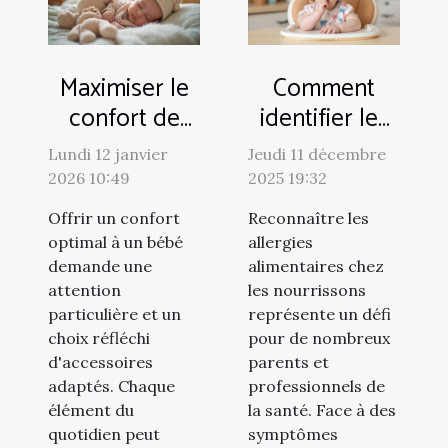
Maximiser le
Comment
confort de
identifier les
bébé : choisir
allergies
Lundi 12 janvier
Jeudi 11 décembre
les meilleurs
alimentaires
2026 10:49
2025 19:32
accessoires
chez les
Offrir un confort
Reconnaître les
nourrissons ?
optimal à un bébé
allergies
demande une
alimentaires chez
attention
les nourrissons
particulière et un
représente un défi
choix réfléchi
pour de nombreux
d'accessoires
parents et
adaptés. Chaque
professionnels de
élément du
la santé. Face à des
quotidien peut
symptômes