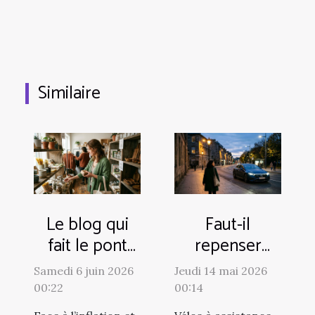
Similaire
Le blog qui
Faut-il
fait le pont
repenser
entre
l’éclairage de
Samedi 6 juin 2026
Jeudi 14 mai 2026
écologie et
nos villes à
00:22
00:14
achats
l’ère des