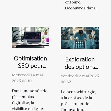
entoure.
Découvrez dans...
Optimisation
Exploration
SEO pour
des options
sites de
de traitement
Mercredi 14 mai
Vendredi 2 mai 2025
thérapeutes
en
2025 08:10
00:32
et
neurochirurgie
Dans un monde de
La neurochirurgie,
naturopathes
crânienne et
plus en plus
à la croisée de la
spinale
digitalisé, la
précision et de
visibilité en ligne
l'innovation,