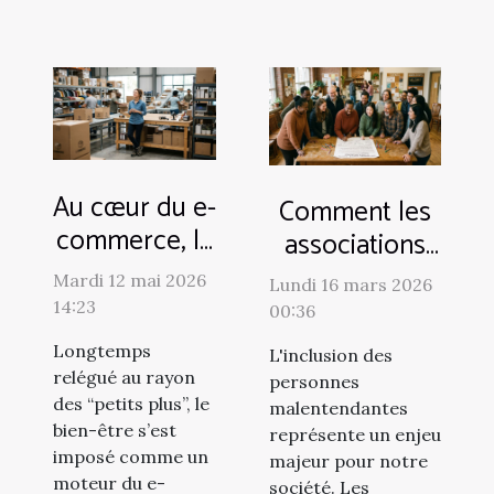
Au cœur du e-
Comment les
commerce, le
associations
bien-être
soutiennent-
Mardi 12 mai 2026
Lundi 16 mars 2026
s’affirme
elles
14:23
00:36
comme levier
l'intégration
Longtemps
L'inclusion des
stratégique
des
relégué au rayon
personnes
malentendants
des “petits plus”, le
malentendantes
bien-être s’est
?
représente un enjeu
imposé comme un
majeur pour notre
moteur du e-
société. Les