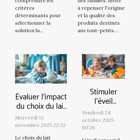
comprendre les
des familles, invite
critères
à repenser l'origine
déterminants pour
et la qualité des
sélectionner la
produits destinés
solution la...
aux tout-petits....
Stimuler
Évaluer l'impact
l'éveil
du choix du lait
sensoriel
infantile sur le
Vendredi 24
des tout-
Mercredi 12
octobre 2025
développement
novembre 2025 22:32
petits à
00:26
des
travers le jeu
Le choix du lait