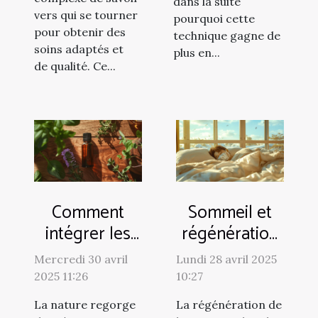
dans la suite
vers qui se tourner
pourquoi cette
pour obtenir des
technique gagne de
soins adaptés et
plus en...
de qualité. Ce...
Comment
Sommeil et
intégrer les
régénération
huiles
cutanée
Mercredi 30 avril
Lundi 28 avril 2025
essentielles
stratégies
2025 11:26
10:27
dans votre
pour une
La nature regorge
La régénération de