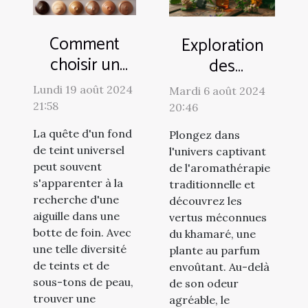
Comment
Exploration
choisir un
des
fond de teint
utilisations du
Lundi 19 août 2024
Mardi 6 août 2024
adapté à
khamaré en
21:58
20:46
toutes les
aromathérapie
La quête d'un fond
Plongez dans
carnations
traditionnelle
de teint universel
l'univers captivant
peut souvent
de l'aromathérapie
s'apparenter à la
traditionnelle et
recherche d'une
découvrez les
aiguille dans une
vertus méconnues
botte de foin. Avec
du khamaré, une
une telle diversité
plante au parfum
de teints et de
envoûtant. Au-delà
sous-tons de peau,
de son odeur
trouver une
agréable, le