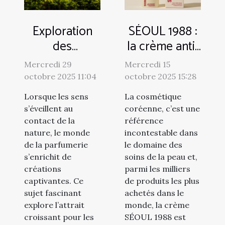
Exploration
SÉOUL 1988 :
des
la crème anti-
tendances
âge
Mercredi 29
Mercredi 15
des parfums
surprenante
octobre 2025 11:04
octobre 2025 15:28
inspirés par la
de la
Lorsque les sens
La cosmétique
nature
cosmétique
s’éveillent au
coréenne, c’est une
coréenne !
contact de la
référence
nature, le monde
incontestable dans
de la parfumerie
le domaine des
s’enrichit de
soins de la peau et,
créations
parmi les milliers
captivantes. Ce
de produits les plus
sujet fascinant
achetés dans le
explore l’attrait
monde, la crème
croissant pour les
SÉOUL 1988 est