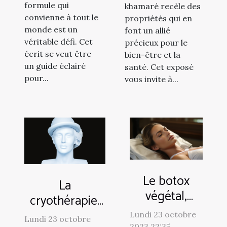
formule qui
khamaré recèle des
convienne à tout le
propriétés qui en
monde est un
font un allié
véritable défi. Cet
précieux pour le
écrit se veut être
bien-être et la
un guide éclairé
santé. Cet exposé
pour...
vous invite à...
Le botox
La
végétal,
cryothérapie,
nouvelle
un
Lundi 23 octobre
Lundi 23 octobre
2023 22:35