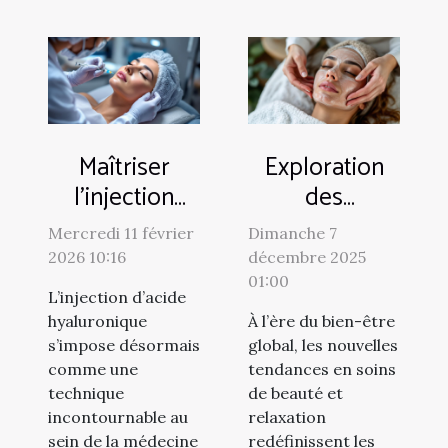
Maîtriser
Exploration
l'injection
des
d'acide
tendances
Mercredi 11 février
Dimanche 7
hyaluronique :
actuelles en
2026 10:16
décembre 2025
Impact sur la
soins de
01:00
L’injection d’acide
pratique
beauté et
hyaluronique
À l’ère du bien-être
médicale
relaxation
s’impose désormais
global, les nouvelles
comme une
tendances en soins
technique
de beauté et
incontournable au
relaxation
sein de la médecine
redéfinissent les