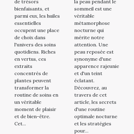
routine
peau reposée
de trésors
la peau pendant le
quotidienne
et éclatante
bienfaisants, et
sommeil est une
de soins
parmi eux, les huiles
véritable
essentielles
métamorphose
occupent une place
nocturne qui
de choix dans
mérite notre
l'univers des soins
attention. Une
quotidiens. Riches
peau reposée est
en vertus, ces
synonyme d'une
extraits
apparence rajeunie
concentrés de
et d'un teint
plantes peuvent
éclatant.
transformer la
Découvrez, au
routine de soins en
travers de cet
un véritable
article, les secrets
moment de plaisir
d'une routine
et de bien-être.
optimale nocturne
Cet...
et les stratégies
pour...