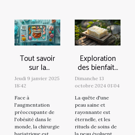
Tout savoir
Exploration
sur la
des bienfaits
chirurgie de
des savons au
Jeudi 9 janvier 2025
Dimanche 13
l'obésité:
lait pour la
18:42
octobre 2024 01:04
méthodes et
peau
Face à
La quête d'une
bénéfices
l'augmentation
peau saine et
préoccupante de
rayonnante est
l'obésité dans le
éternelle, et les
monde, la chirurgie
rituels de soins de
bariatrique est
la peau évoluent