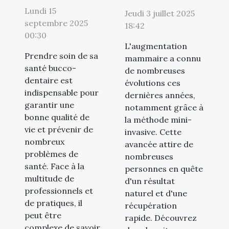
meilleur
mini-invasive
Lundi 15
Jeudi 3 juillet 2025
spécialiste
pour
septembre 2025
18:42
pour vos
00:30
l'augmentation
L'augmentation
soins
des seins
Prendre soin de sa
mammaire a connu
dentaires ?
santé bucco-
de nombreuses
dentaire est
évolutions ces
indispensable pour
dernières années,
garantir une
notamment grâce à
bonne qualité de
la méthode mini-
vie et prévenir de
invasive. Cette
nombreux
avancée attire de
problèmes de
nombreuses
santé. Face à la
personnes en quête
multitude de
d'un résultat
professionnels et
naturel et d'une
de pratiques, il
récupération
peut être
rapide. Découvrez
complexe de savoir