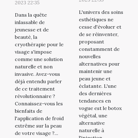
tendance en
rajeunissement
2023 22:35
soins
naturel pour
L'univers des soins
Dans la quête
esthétiques
votre visage
esthétiques ne
inlassable de
cesse d'évoluer et
jeunesse et de
de se réinventer,
beauté, la
proposant
cryothérapie pour le
constamment de
visage s'impose
nouvelles
comme une solution
alternatives pour
naturelle et non
maintenir une
invasive. Avez-vous
peau jeune et
déjà entendu parler
éclatante. L'une
de ce traitement
des dernières
révolutionnaire ?
tendances en
Connaissez-vous les
vogue est le botox
bienfaits de
végétal, une
l'application de froid
alternative
extrême sur la peau
naturelle à
de votre visage ?...
l'injection